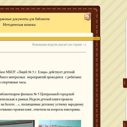
равовые документы для библиотек
Методическая копилка
Книжкина неделя шагает по стране
→
базе МБОУ «Лицей № 5 г. Ельца» действует детский
 Много интересных мероприятий проводится с ребятами:
 спортивные часы.
библиотекарем филиала № 5 Центральной городской
оепольская в рамках Недели детской книги провела
о на болоте…», посвященные детскому устному народному
азочными героями книг, ответили на вопросы викторины.