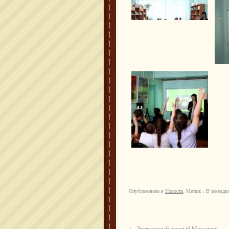
Опубликовано в
Новости
. Метки: . В заклад
←
Этот разный, разный Михалков…