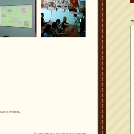
ки
адрес страницы
.
Книжкина неделя шагает по стране
→