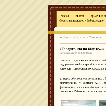
OlgaBook
Главная
Новости
Нормативно-п
Советы начинающему библиотекарю
←
Этот разный, разный Михалков…
«Говорят, что на болоте…»
Опубликовано
27.03.2018
Ольга
Ежегодно в дни школьных каникул на 
оздоровительный лагерь «Карусель».
конкурсы и викторины, музыкальные и
27 марта обучающиеся встретились с 
библиотеки им. М. Горького. А. А. Тр
фольклорные посиделки «Говорят, чт
творчеству. Ребята встретились со ск