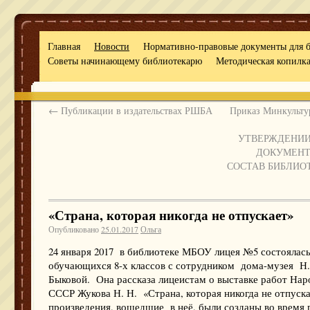
OlgaBook
Главная
Новости
Нормативно-правовые документы для 
Советы начинающему библиотекарю
Методическая копилк
←
Публикации в издательствах РШБА
Приказ Минкультур
УТВЕРЖДЕНИИ
ДОКУМЕНТ
СОСТАВ БИБЛИО
«Страна, которая никогда не отпускает»
Опубликовано
25.01.2017
Ольга
24 января 2017 в библиотеке МБОУ лицея №5 состоялась
обучающихся 8-х классов с сотрудником дома-музея Н.
Быковой. Она рассказа лицеистам о выставке работ На
СССР Жукова Н. Н. «Страна, которая никогда не отпуска
произведения, вошедшие в неё, были созданы во время 